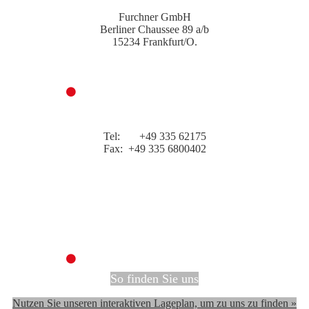
Furchner GmbH
Berliner Chaussee 89 a/b
15234 Frankfurt/O.
Kontakt
Tel: +49 335 62175
Fax: +49 335 6800402
kontakt@furchner-rolladen.de
So finden Sie uns
Nutzen Sie unseren interaktiven Lageplan, um zu uns zu finden »