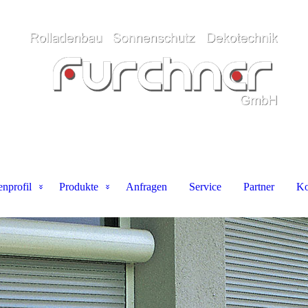
nprofil
Produkte
Anfragen
Service
Partner
Ko