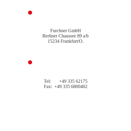
Adresse
Furchner GmbH
Berliner Chaussee 89 a/b
15234 Frankfurt/O.
Kontakt
Tel: +49 335 62175
Fax: +49 335 6800402
kontakt@furchner-rolladen.de